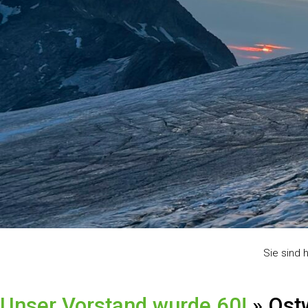
Sie sind h
Unser Vorstand wurde 60!
» Ost