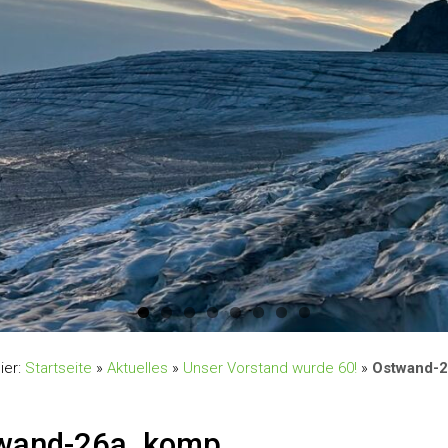
ier:
Startseite
»
Aktuelles
»
Unser Vorstand wurde 60!
»
Ostwand-
wand-26a_komp