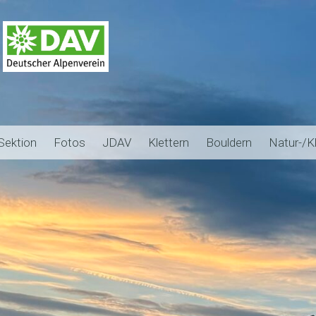
Sektion
Fotos
JDAV
Klettern
Bouldern
Natur-/K