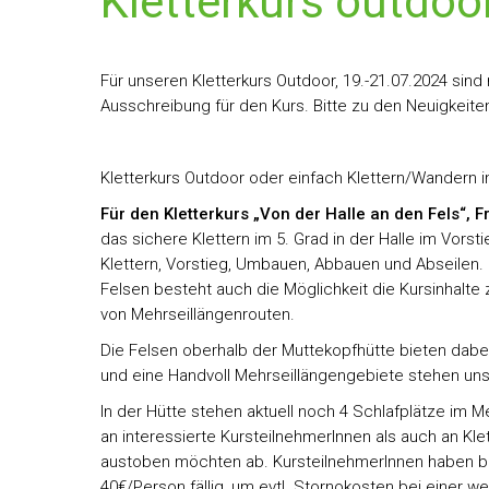
Kletterkurs outdoor
Für unseren Kletterkurs Outdoor, 19.-21.07.2024 sind
Ausschreibung für den Kurs. Bitte zu den Neuigkeiten
Kletterkurs Outdoor oder einfach Klettern/Wandern in
Für den Kletterkurs „Von der Halle an den Fels“, Fr
das sichere Klettern im 5. Grad in der Halle im Vorst
Klettern, Vorstieg, Umbauen, Abbauen und Abseilen.
Felsen besteht auch die Möglichkeit die Kursinhalte
von Mehrseillängenrouten.
Die Felsen oberhalb der Muttekopfhütte bieten dabe
und eine Handvoll Mehrseillängengebiete stehen uns
In der Hütte stehen aktuell noch 4 Schlafplätze im
an interessierte KursteilnehmerInnen als auch an Kl
austoben möchten ab. KursteilnehmerInnen haben be
40€/Person fällig, um evtl. Stornokosten bei einer 