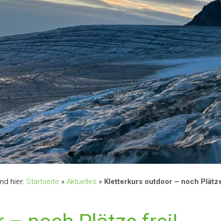
ind hier:
Startseite
»
Aktuelles
»
Kletterkurs outdoor – noch Plätze