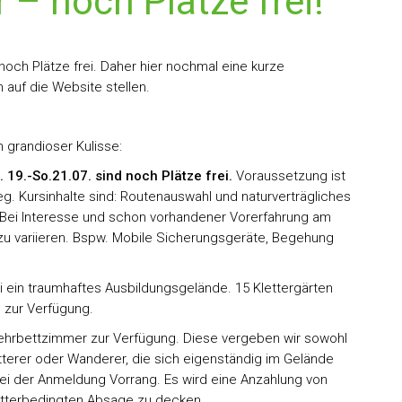
 – noch Plätze frei!
 noch Plätze frei. Daher hier nochmal eine kurze
 auf die Website stellen.
 grandioser Kulisse:
. 19.-So.21.07. sind noch Plätze frei.
Voraussetzung ist
ieg. Kursinhalte sind: Routenauswahl und naturverträgliches
 Bei Interesse und schon vorhandener Vorerfahrung am
 zu variieren. Bspw. Mobile Sicherungsgeräte, Begehung
i ein traumhaftes Ausbildungsgelände. 15 Klettergärten
 zur Verfügung.
 Mehrbettzimmer zur Verfügung. Diese vergeben wir sowohl
etterer oder Wanderer, die sich eigenständig im Gelände
i der Anmeldung Vorrang. Es wird eine Anzahlung von
wetterbedingten Absage zu decken.