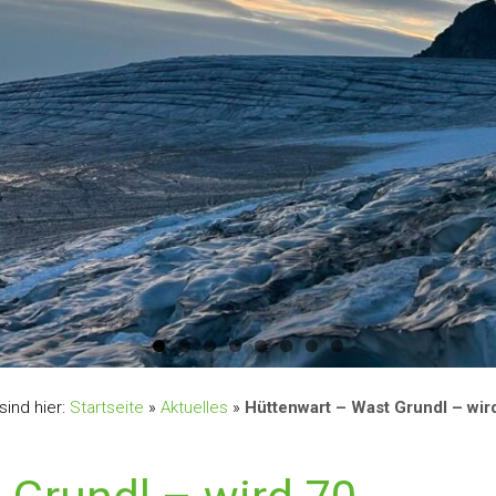
sind hier:
Startseite
»
Aktuelles
»
Hüttenwart – Wast Grundl – wir