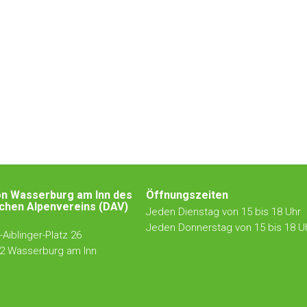
on Wasserburg am Inn des
Öffnungszeiten
chen Alpenvereins (DAV)
Jeden Dienstag von 15 bis 18 Uhr
Jeden Donnerstag von 15 bis 18 U
Aiblinger-Platz 26
2 Wasserburg am Inn