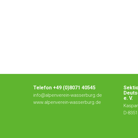
Telefon +49 (0)8071 40545
Sekti
Deuts
info@alpenverein-wasserburg.de
e. V.
www.alpenverein-wasserburg.de
Kaspar-
D-8351