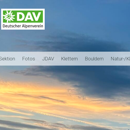
Sektion
Fotos
JDAV
Klettern
Bouldern
Natur-/K