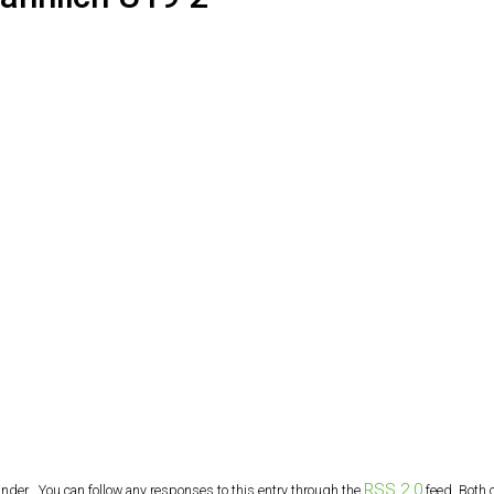
RSS 2.0
der . You can follow any responses to this entry through the
feed. Both 