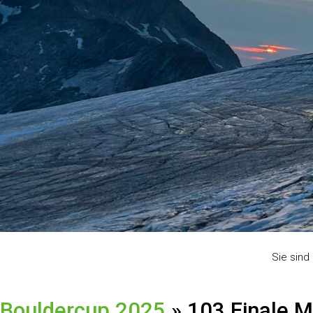
Sie sind 
Bouldercup 2025
» 103 Finale M