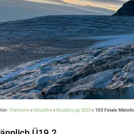
hier:
Startseite
»
Aktuelles
»
Bouldercup 2025
»
103 Finale Männli
ännlich Ü19 2