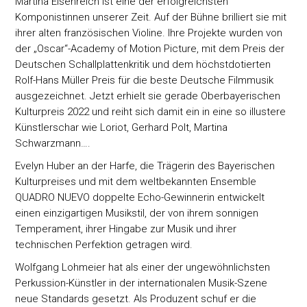
Martina Eisenreich ist eine der erfolgreichsten
Komponistinnen unserer Zeit. Auf der Bühne brilliert sie mit
ihrer alten französischen Violine. Ihre Projekte wurden von
der „Oscar“-Academy of Motion Picture, mit dem Preis der
Deutschen Schallplattenkritik und dem höchstdotierten
Rolf-Hans Müller Preis für die beste Deutsche Filmmusik
ausgezeichnet. Jetzt erhielt sie gerade Oberbayerischen
Kulturpreis 2022 und reiht sich damit ein in eine so illustere
Künstlerschar wie Loriot, Gerhard Polt, Martina
Schwarzmann….
Evelyn Huber an der Harfe, die Trägerin des Bayerischen
Kulturpreises und mit dem weltbekannten Ensemble
QUADRO NUEVO doppelte Echo-Gewinnerin entwickelt
einen einzigartigen Musikstil, der von ihrem sonnigen
Temperament, ihrer Hingabe zur Musik und ihrer
technischen Perfektion getragen wird.
Wolfgang Lohmeier hat als einer der ungewöhnlichsten
Perkussion-Künstler in der internationalen Musik-Szene
neue Standards gesetzt. Als Produzent schuf er die