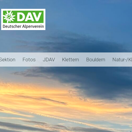
Sektion
Fotos
JDAV
Klettern
Bouldern
Natur-/K