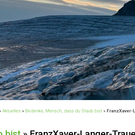
»
Aktuelles
»
Bedenke, Mensch, dass du Staub bist
»
FranzXaver-
 bist
» FranzXaver-Langer-Trau