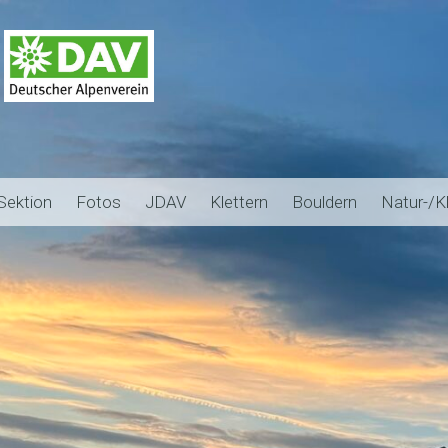
Sektion
Fotos
JDAV
Klettern
Bouldern
Natur-/K